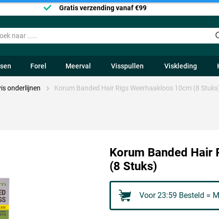
Gratis verzending vanaf €99
ssen
Forel
Meerval
Visspullen
Viskleding
is onderlijnen
Korum Banded Hair Rigs Weerhaakloos 10cm (8 Stuks
Korum Banded Hair 
(8 Stuks)
Voor 23:59 Besteld = M