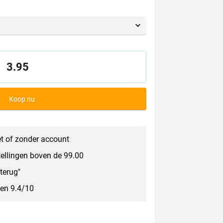
3.95
Koop nu
t of zonder account
tellingen boven de 99.00
terug"
een 9.4/10