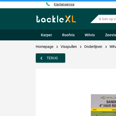
Klantenservice
Ik
ben
op
zoek
Karper
Roofvis
Witvis
Zeevi
naar
.....
Homepage
Visspullen
Onderlijnen
Witv
TERUG