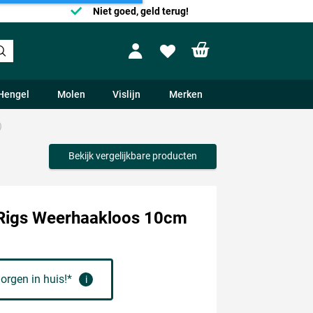
Niet goed, geld terug!
Shopping cart
Profile
Wishlist
Hengel
Molen
Vislijn
Merken
)
Bekijk vergelijkbare producten
Rigs Weerhaakloos 10cm
orgen in huis!*
i