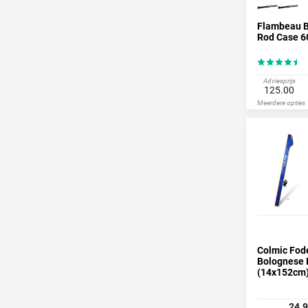
Flambeau 
Rod Case 6
Adviesprijs
125.00
Meerdere opties
Colmic Fod
Bolognese 
(14x152cm
24.