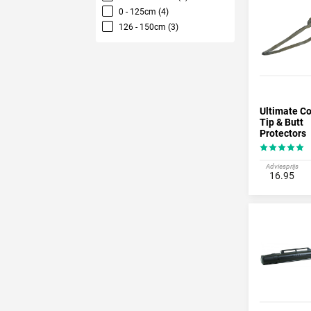
0 - 125cm (4)
126 - 150cm (3)
Ultimate C
Tip & Butt
Protectors
Adviesprijs
16.95