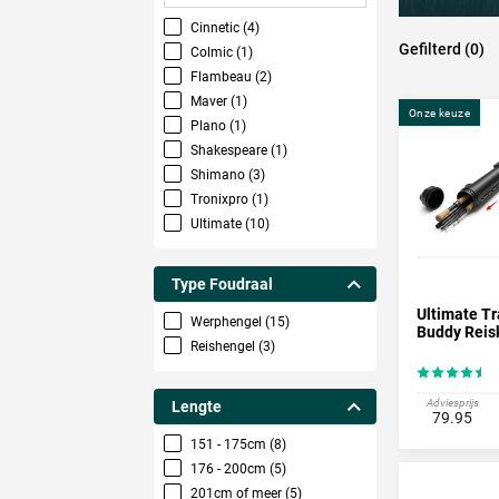
Cinnetic (4)
Gefilterd (0)
Colmic (1)
Flambeau (2)
Maver (1)
Onze keuze
Plano (1)
Shakespeare (1)
Shimano (3)
Tronixpro (1)
Ultimate (10)
Type Foudraal
Ultimate Tr
Werphengel (15)
Buddy Reis
Reishengel (3)
Adviesprijs
Lengte
79.95
151 - 175cm (8)
176 - 200cm (5)
201cm of meer (5)