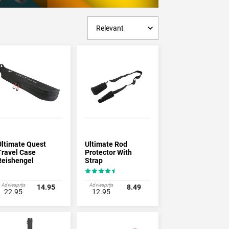
Ultimate Quest
Ultimate Rod
Travel Case
Protector With
Reishengel
Strap
Foudraal
Adviesprijs
Adviesprijs
14.95
8.49
22.95
12.95