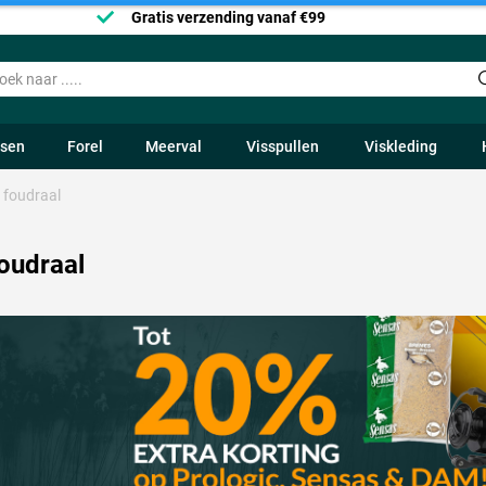
Gratis verzending vanaf €99
ssen
Forel
Meerval
Visspullen
Viskleding
 foudraal
oudraal