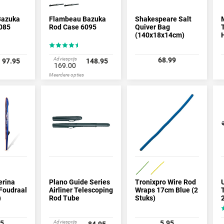
Bazuka
Flambeau Bazuka
Shakespeare Salt
085
Rod Case 6095
Quiver Bag
(140x18x14cm)
Adviesprijs
68.99
97.95
148.95
169.00
Meerdere opties
erina
Plano Guide Series
Tronixpro Wire Rod
Foudraal
Airliner Telescoping
Wraps 17cm Blue (2
)
Rod Tube
Stuks)
95
Adviesprijs
5.95
84.95