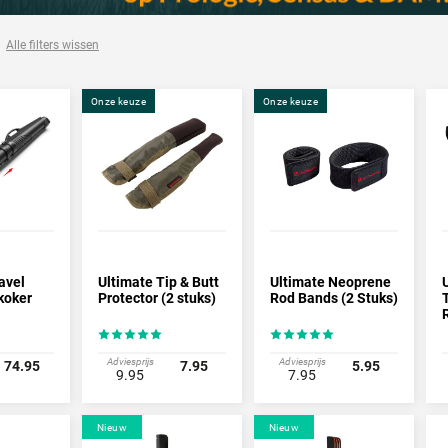
Alle filters wissen
Onze keuze
Onze keuze
avel
Ultimate Tip & Butt
Ultimate Neoprene
koker
Protector (2 stuks)
Rod Bands (2 Stuks)
Adviesprijs
Adviesprijs
74.95
7.95
5.95
9.95
7.95
Nieuw
Nieuw