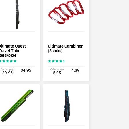
Ultimate Quest
Ultimate Carabiner
Travel Tube
(5stuks)
Reiskoker
Adviesprijs
Adviesprijs
34.95
4.39
39.95
5.95