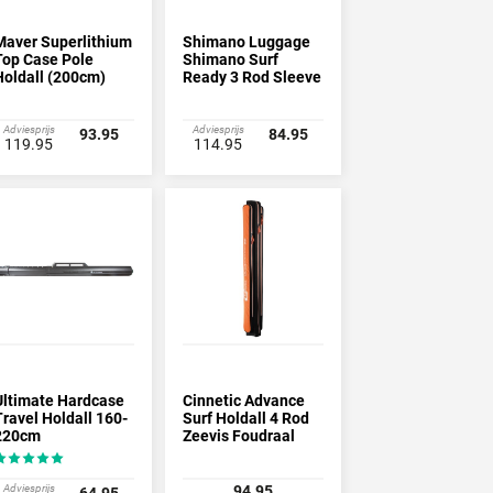
Maver Superlithium
Shimano Luggage
Top Case Pole
Shimano Surf
Holdall (200cm)
Ready 3 Rod Sleeve
Adviesprijs
Adviesprijs
93.95
84.95
119.95
114.95
Ultimate Hardcase
Cinnetic Advance
Travel Holdall 160-
Surf Holdall 4 Rod
220cm
Zeevis Foudraal
Adviesprijs
94.95
64.95