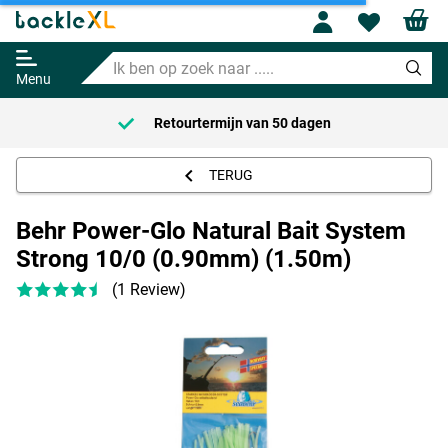
Behr Power-Glo Natural Bait
System Strong 10/0 (0.90mm)
Profile
Wishl
(1.50m)
Ik
Adviesprijs
2.99
ben
3.99
Menu
op
zoek
Retourtermijn van
50 dagen
naar
.....
TERUG
Behr Power-Glo Natural Bait System
Strong 10/0 (0.90mm) (1.50m)
(1 Review)