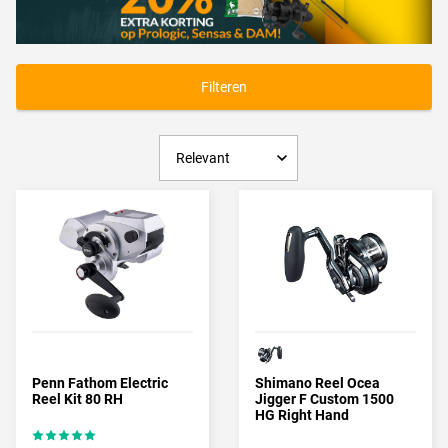
Zeevis reel kopen?
Een Zeevis reel kopen doe je bij TackleXL.nl. TackleXL.nl beschikt
over een breed assortiment aan zeevis reels voor ieder wat wils.
Voor elke visserij en budget zijn er reels te verkrijgen!
Filteren
Penn Fathom Electric
Shimano Reel Ocea
Reel Kit 80 RH
Jigger F Custom 1500
HG Right Hand