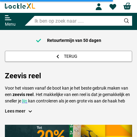
Profile
Wishl
Ik
ben
Menu
op
zoek
Retourtermijn van
naar
50 dagen
Vand
.....
TERUG
Zeevis reel
Voor het vissen vanaf de boot kan je het beste gebruik maken van
een
zeevis reel
. Het makkelijke van een reel is dat je gemakkelijk en
sneller je
lijn
kan controleren als je een grote vis aan de haak heb
geslagen, maar echter ook wanneer je op de bodem gaat vissen
Lees meer
hiermee. Wist je dat? Sommige zeevis reels zijn voorzien van een
zogenaamde ''
Line counter
'' dit kleine tellertje bovenop de molen telt
hoeveel lijn er afspoelt zodat u altijd op dezelfde diepte kunt vissen!