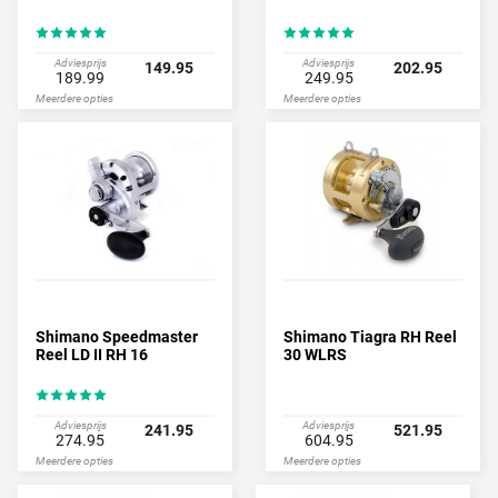
Adviesprijs
Adviesprijs
149.95
202.95
189.99
249.95
Meerdere opties
Meerdere opties
Shimano Speedmaster
Shimano Tiagra RH Reel
Reel LD II RH 16
30 WLRS
Adviesprijs
Adviesprijs
241.95
521.95
274.95
604.95
Meerdere opties
Meerdere opties