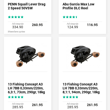
PENN Squall Lever Drag
Abu Garcia Max Low
2 Speed 50VSW
Profile DLC Reel
Adviesprijs
Adviesprijs
260.95
116.95
334.90
124.99
Meerdere opties
13 Fishing Concept A3
13 Fishing Concept A3
LH 7BB 0,33mm/220m,
LH 7BB 0,33mm/220m,
6,3:1, 73cm, 290gr, 18kg
8,1:1, 94cm, 290gr, 18kg
(Baitcaster)
(Baitcaster)
Adviesprijs
Adviesprijs
261.95
261.95
285.95
285.95