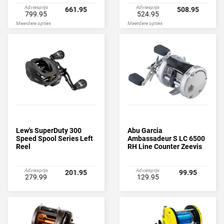
Adviesprijs
Adviesprijs
661.95
508.95
799.95
524.95
Meerdere opties
Meerdere opties
Lew's SuperDuty 300
Abu Garcia
Speed Spool Series Left
Ambassadeur S LC 6500
Reel
RH Line Counter Zeevis
Reel
Adviesprijs
Adviesprijs
201.95
99.95
279.99
129.95