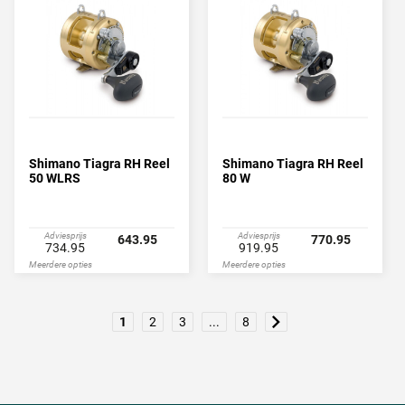
Shimano Tiagra RH Reel
Shimano Tiagra RH Reel
50 WLRS
80 W
Adviesprijs
Adviesprijs
643.95
770.95
734.95
919.95
Meerdere opties
Meerdere opties
1
2
3
...
8