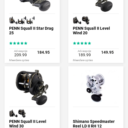
PENN Squall II Star Drag
PENN Squall II Level
25
Wind 20
Adviesprijs
Adviesprijs
184.95
149.95
209.99
189.99
Meerdere opties
Meerdere opties
PENN Squall II Level
Shimano Speedmaster
Wind 30
Reel LD II RH 12