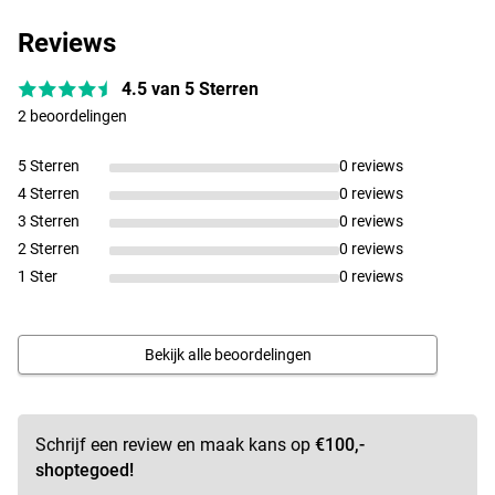
Verkrijgbaar in 2 maten:
Reviews
Maver Reel Darkside 5000
- Kogellagers: 6+1
- Overbrenging: 4.7:1
4.5 van 5 Sterren
- Trekkracht: 18kg
2 beoordelingen
- Lijncapaciteit: 0.20mm/290m
- Gewicht: 430g
5 Sterren
0 reviews
- Maat 7000 spoel op een maat 5000 body
4 Sterren
0 reviews
Maver Reel Darkside 10000
3 Sterren
0 reviews
- Kogellagers: 6+1
2 Sterren
0 reviews
- Overbrenging: 4.6:1
1 Ster
0 reviews
- Trekkracht: 18kg
- Lijncapaciteit: 0.20mm/300m
- Gewicht: 530g
Bekijk alle beoordelingen
Schrijf een review en maak kans op
€100,-
shoptegoed!