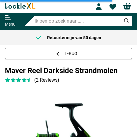
Profile
Wishl
Maver Reel Darkside Strandmolen
Ik
89.95
ben
Menu
op
zoek
Retourtermijn van
50 dagen
naar
.....
TERUG
Maver Reel Darkside Strandmolen
(2 Reviews)