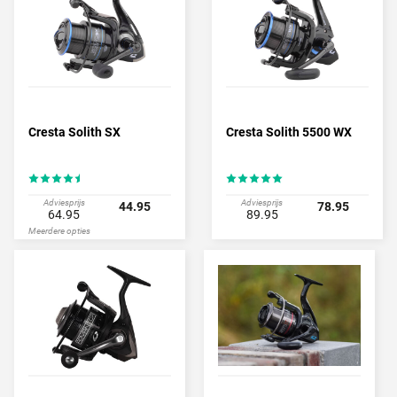
Cresta Solith SX
Cresta Solith 5500 WX
Adviesprijs
Adviesprijs
44.95
78.95
64.95
89.95
Meerdere opties