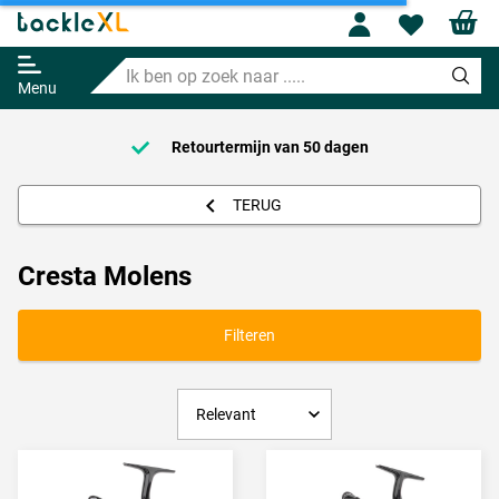
Profile
Wishl
Ik
ben
Menu
op
zoek
naar
Retourtermijn van
50 dagen
.....
TERUG
Cresta Molens
Filteren