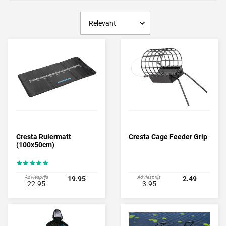
voerkorven als het vissen met de method feeder heeft Cresta de
juiste artikelen paraat. Denk hierbij niet alleen aan het kleine
materiaal, maar ook op het gebied van kleding, vistassen, molens,
stoelen en netten heeft Cresta het assortiment meer dan prima in
orde.
Cresta Witvisspullen
Bezoek je één van de topwedstrijden in de witvisserij? Dan kom je
met regelmaat een Cresta leefnet, Cresta foudraal of Cresta hengel
tegen. Niet gek, want de nationale topvissers zijn gek op Cresta!
Cresta Rulermatt
Cresta Cage Feeder Grip
(100x50cm)
Adviesprijs
Adviesprijs
19.95
2.49
22.95
3.95