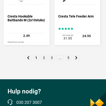
Cresta Hookable
Cresta Tele Feeder Arm
Baitbands M (2x10stuks)
2.49
Adviesprijs
24.95
31.95
Meerdere opties
1
2
3
...
5
Hulp nodig?
030 207 3007