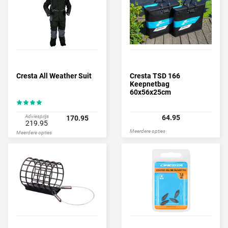
Cresta All Weather Suit
Cresta TSD 166
Keepnetbag
60x56x25cm
Adviesprijs
64.95
170.95
219.95
Meerdere opties
Meerdere opties