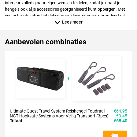
interieur volledig naar eigen wens in te delen, zodat je naast je
hengels ook al je accessoires georganiseerd kunt opbergen. Met
een extra ritsvak in het deksel voor kleinmateriaal garandeert dit
systeem een optimaal en veilig transport van je kostbare materiaal,
Lees meer
of je nu met de auto, trein of het vliegtuig op avontuur gaat.
Aanbevolen combinaties
Ultimate Quest Travel System Reishengel Foudraal
€64.95
NGT Hooksafe Systems Voor Veilig Transport (3pcs)
€3.45
Totaal
€68.40