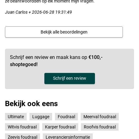
ze beantwoordden op elk moment mijn vragen.
Juan Carlos + 2026-06-28 19:31:49
Bekijk alle beoordelingen
Schrijf een review en maak kans op
€100,-
shoptegoed!
Schrijf een review
Bekijk ook eens
Ultimate
Luggage
Foudraal
Meerval foudraal
Witvis foudraal
Karper foudraal
Roofvis foudraal
Zeevis foudraal
Leveranciersinformatie