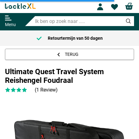
Ultimate Quest Travel System
Profile
Wishl
Reishengel Foudraal
Ik
Adviesprijs
64.95
ben
74.95
Menu
op
zoek
Retourtermijn van
50 dagen
naar
.....
TERUG
Ultimate Quest Travel System
Reishengel Foudraal
(1 Review)