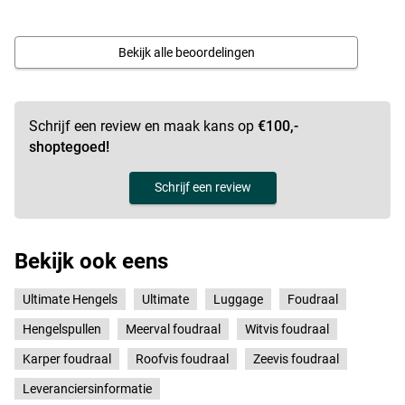
Bekijk alle beoordelingen
Schrijf een review en maak kans op
€100,-
shoptegoed!
Schrijf een review
Bekijk ook eens
Ultimate Hengels
Ultimate
Luggage
Foudraal
Hengelspullen
Meerval foudraal
Witvis foudraal
Karper foudraal
Roofvis foudraal
Zeevis foudraal
Leveranciersinformatie