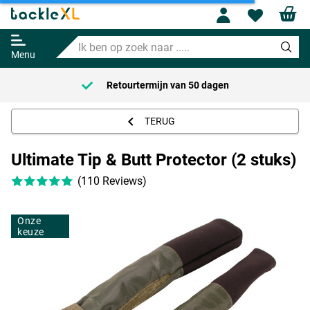
Ultimate Tip & Butt Protector (2
Profile
Wishl
stuks)
Ik
Adviesprijs
7.95
ben
9.95
Menu
op
zoek
Retourtermijn van
50 dagen
naar
.....
TERUG
Ultimate Tip & Butt Protector (2 stuks)
(110 Reviews)
Onze
keuze