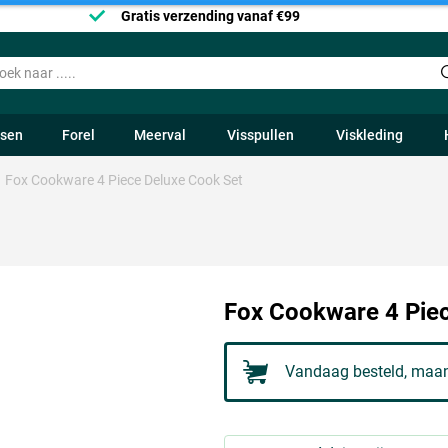
Gratis verzending vanaf €99
ssen
Forel
Meerval
Visspullen
Viskleding
Fox Cookware 4 Piece Deluxe Cook Set
Fox Cookware 4 Pie
Vandaag besteld, maan