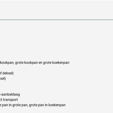
te kookpan, grote kookpan en grote koekenpan
f deksel)
sel)
i-aanbaklaag
t transport
ine pan in grote pan, grote pan in koekenpan