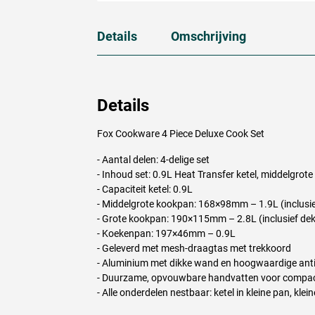
Details
Omschrijving
Details
Fox Cookware 4 Piece Deluxe Cook Set
- Aantal delen: 4-delige set
- Inhoud set: 0.9L Heat Transfer ketel, middelgro
- Capaciteit ketel: 0.9L
- Middelgrote kookpan: 168×98mm – 1.9L (inclusie
- Grote kookpan: 190×115mm – 2.8L (inclusief dek
- Koekenpan: 197×46mm – 0.9L
- Geleverd met mesh-draagtas met trekkoord
- Aluminium met dikke wand en hoogwaardige ant
- Duurzame, opvouwbare handvatten voor compac
- Alle onderdelen nestbaar: ketel in kleine pan, kle