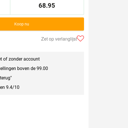
68.95
Koop nu
Zet op verlanglijst
t of zonder account
tellingen boven de 99.00
terug"
een 9.4/10