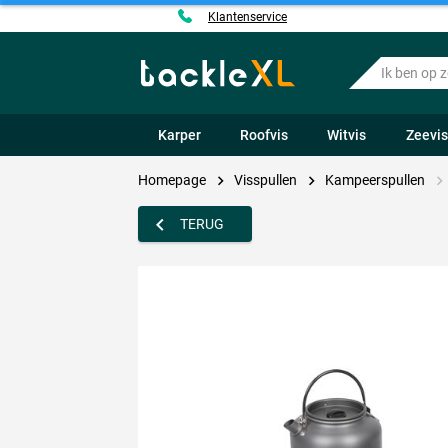
Klantenservice
Ik
ben
op
zoek
Karper
Roofvis
Witvis
Zeevi
naar
.....
Homepage
Visspullen
Kampeerspullen
TERUG