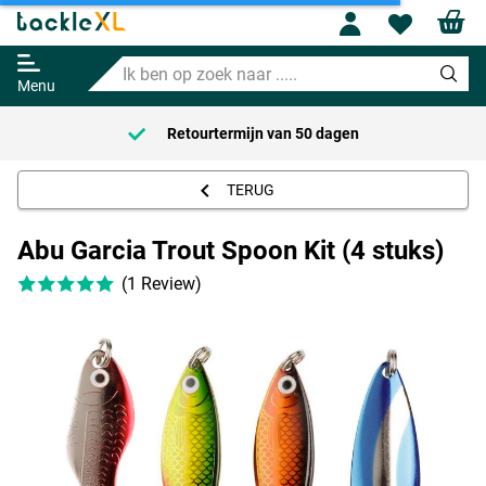
Abu Garcia Trout Spoon Kit (4
Profile
Wishl
stuks)
Ik
Adviesprijs
9.49
ben
10.90
Menu
op
zoek
Retourtermijn van
50 dagen
naar
.....
TERUG
Abu Garcia Trout Spoon Kit (4 stuks)
(1 Review)