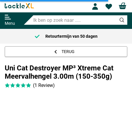
Uni Cat Destroyer MP³ Xtreme Cat
Meervalhengel 3.00m (150-350g)
Profile
Wishl
Adviesprijs
75.95
95.95
Ik
ben
Menu
op
zoek
Retourtermijn van
50 dagen
naar
.....
TERUG
Uni Cat Destroyer MP³ Xtreme Cat
Meervalhengel 3.00m (150-350g)
(1 Review)