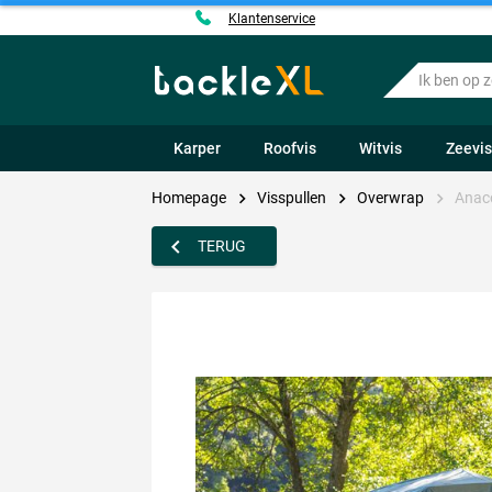
Klantenservice
Ik
ben
op
zoek
Karper
Roofvis
Witvis
Zeevi
naar
.....
Homepage
Visspullen
Overwrap
Anaco
TERUG