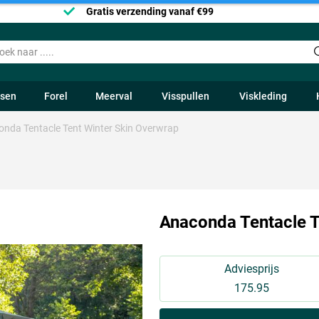
Gratis verzending vanaf €99
ssen
Forel
Meerval
Visspullen
Viskleding
nda Tentacle Tent Winter Skin Overwrap
Anaconda Tentacle T
Adviesprijs
175.95