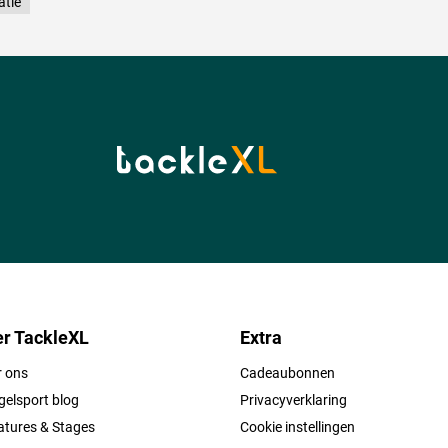
atie
r TackleXL
Extra
r ons
Cadeaubonnen
elsport blog
Privacyverklaring
atures & Stages
Cookie instellingen