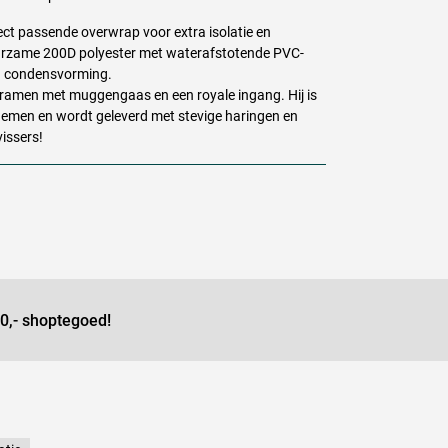
ect passende overwrap voor extra isolatie en
urzame 200D polyester met waterafstotende
PVC
-
en condensvorming.
tieramen met muggengaas en een royale ingang. Hij is
nemen en wordt geleverd met stevige haringen en
issers!
0,- shoptegoed!