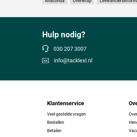
Anaconda
Overwrap
Leveranciersinform
Hulp nodig?
030 207 3007
info@tacklexl.nl
Klantenservice
Ove
Veel gestelde vragen
Ove
Bestellen
Heng
Betalen
Vac