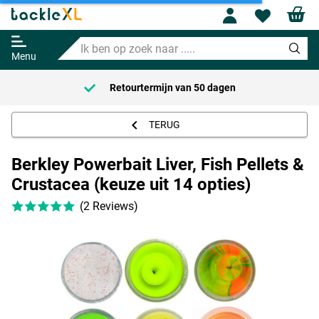
Berkley Powerbait Liver, Fish
Pellets & Crustacea (keuze uit 14
Profile
Wishl
opties)
Ik
Adviesprijs
4.95
ben
5.95
Menu
op
zoek
Retourtermijn van
50 dagen
naar
.....
TERUG
Berkley Powerbait Liver, Fish Pellets &
Crustacea (keuze uit 14 opties)
(2 Reviews)