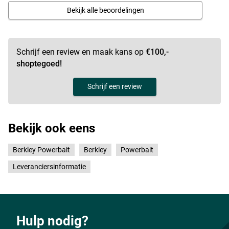
Vang meer forel
Bekijk alle beoordelingen
Bovenste rij: White, Chartreuse, Rainbow. Middelste rij: Spring
Green, Sunshine Yellow, Fluo Green Yellow. Onderste rij: Fluo
Schrijf een review en maak kans op
€100,-
Orange.
shoptegoed!
Schrijf een review
Bekijk ook eens
Berkley Powerbait
Berkley
Powerbait
Leveranciersinformatie
Hulp nodig?