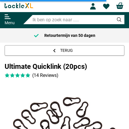
Profile
Wishl
Ultimate Quicklink (20pcs)
Ik
Adviesprijs
2.19
ben
4.95
Menu
op
zoek
Retourtermijn van
50 dagen
naar
.....
TERUG
Ultimate Quicklink (20pcs)
(14 Reviews)