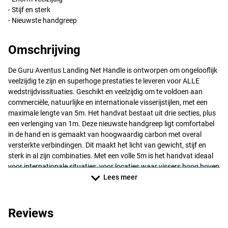
- Stijf en sterk
- Nieuwste handgreep
Omschrijving
De Guru Aventus Landing Net Handle is ontworpen om ongelooflijk
veelzijdig te zijn en superhoge prestaties te leveren voor
ALLE
wedstrijdvissituaties. Geschikt en veelzijdig om te voldoen aan
commerciële, natuurlijke en internationale visserijstijlen, met een
maximale lengte van 5m. Het handvat bestaat uit drie secties, plus
een verlenging van 1m. Deze nieuwste handgreep ligt comfortabel
in de hand en is gemaakt van hoogwaardig carbon met overal
versterkte verbindingen. Dit maakt het licht van gewicht, stijf en
sterk in al zijn combinaties. Met een volle 5m is het handvat ideaal
voor internationale situaties, voor locaties waar vissers hoog boven
het water zitten of waar veel wier voor de kant groeit. In veel
Lees meer
wedstrijden op hoog niveau geeft het hebben van extra
schepnetlengte vissers het ultieme vertrouwen dat ze vissen op tijd
kunnen landen. De veelzijdigheid van het handvat komt
Reviews
voornamelijk door het feit dat het twee verschillende draden heeft