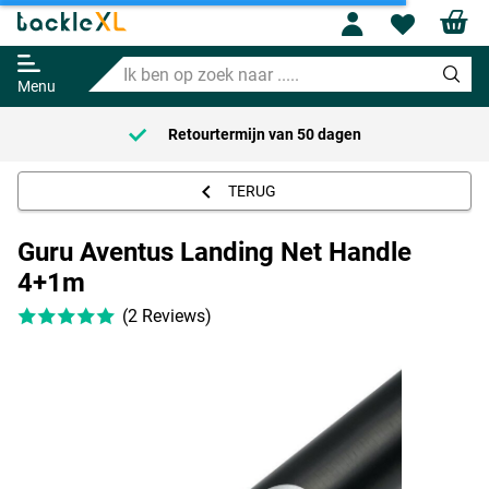
Guru Aventus Landing Net Handle
Profile
Wishl
4+1m
Ik
Adviesprijs
206.95
ben
219.95
Menu
op
zoek
Retourtermijn van
50 dagen
naar
.....
TERUG
Guru Aventus Landing Net Handle
4+1m
(2 Reviews)