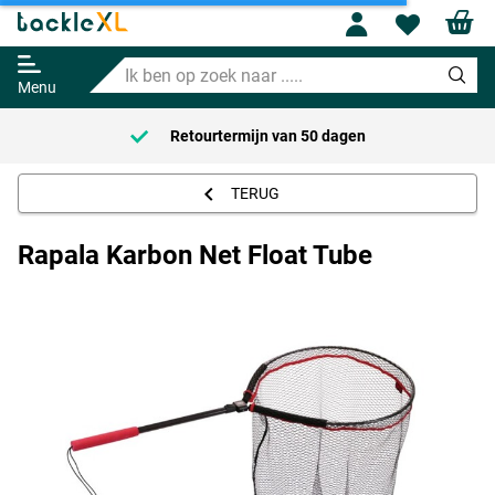
Profile
Wishl
Rapala Karbon Net Float Tube
Ik
71.95
ben
Menu
op
zoek
Retourtermijn van
50 dagen
naar
.....
TERUG
Rapala Karbon Net Float Tube