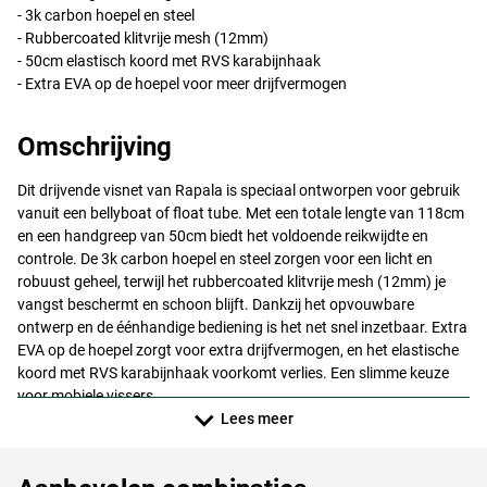
- 3k carbon hoepel en steel
- Rubbercoated klitvrije mesh (12mm)
- 50cm elastisch koord met
RVS
karabijnhaak
- Extra
EVA
op de hoepel voor meer drijfvermogen
Omschrijving
Dit drijvende visnet van Rapala is speciaal ontworpen voor gebruik
vanuit een bellyboat of float tube. Met een totale lengte van 118cm
en een handgreep van 50cm biedt het voldoende reikwijdte en
controle. De 3k carbon hoepel en steel zorgen voor een licht en
robuust geheel, terwijl het rubbercoated klitvrije mesh (12mm) je
vangst beschermt en schoon blijft. Dankzij het opvouwbare
ontwerp en de éénhandige bediening is het net snel inzetbaar. Extra
EVA
op de hoepel zorgt voor extra drijfvermogen, en het elastische
koord met
RVS
karabijnhaak voorkomt verlies. Een slimme keuze
voor mobiele vissers.
Lees meer