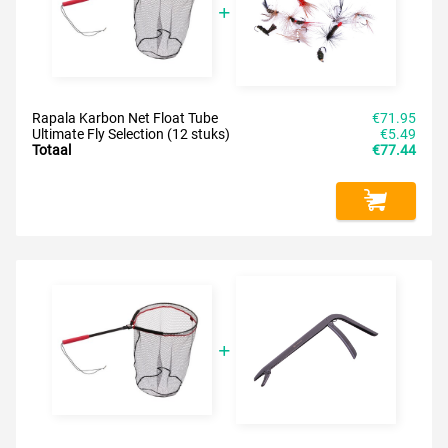
Rapala Karbon Net Float Tube
€71.95
Ultimate Fly Selection (12 stuks)
€5.49
Totaal
€77.44