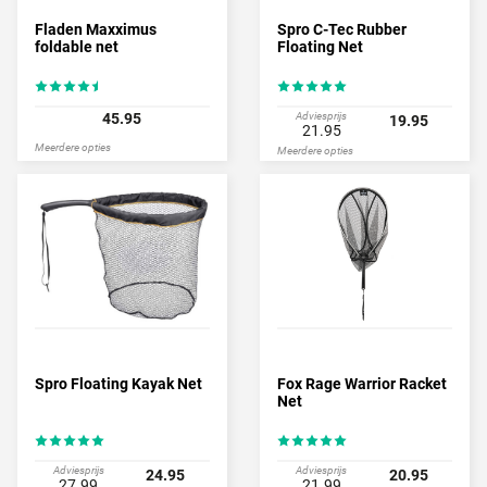
Fladen Maxximus
Spro C-Tec Rubber
foldable net
Floating Net
45.95
Adviesprijs
19.95
21.95
Meerdere opties
Meerdere opties
Spro Floating Kayak Net
Fox Rage Warrior Racket
Net
Adviesprijs
Adviesprijs
24.95
20.95
27.99
21.99