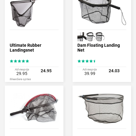
Ultimate Rubber
Dam Floating Landing
Landingsnet
Net
Adviesprijs
Adviesprijs
24.95
24.03
29.95
39.99
Meerdere opties