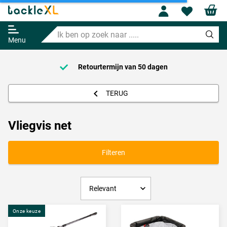
Profile
Wishl
Ik
ben
Menu
op
zoek
naar
Retourtermijn van
50 dagen
.....
TERUG
Vliegvis net
Filteren
Onze keuze