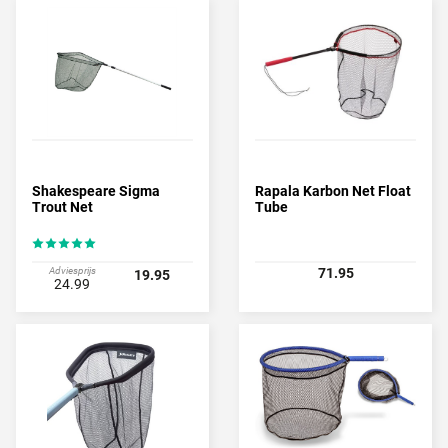
Shakespeare Sigma
Rapala Karbon Net Float
Trout Net
Tube
Adviesprijs
71.95
19.95
24.99