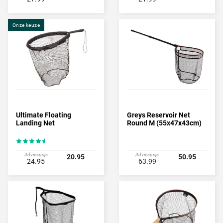
Onze keuze
Ultimate Floating
Greys Reservoir Net
Landing Net
Round M (55x47x43cm)
Adviesprijs
Adviesprijs
20.95
50.95
24.95
63.99