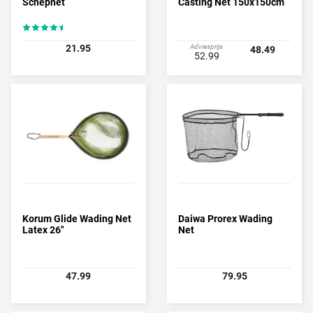
Schepnet
Casting Net 150x150cm
21.95
Adviesprijs
48.49
52.99
Korum Glide Wading Net
Daiwa Prorex Wading
Latex 26"
Net
47.99
79.95