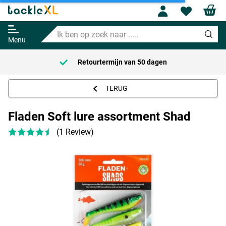
Profile
Wishl
Fladen Soft lure assortment Shad
Ik
Adviesprijs
7.95
ben
10.95
Menu
op
zoek
Retourtermijn van
50 dagen
naar
.....
TERUG
Fladen Soft lure assortment Shad
(1 Review)