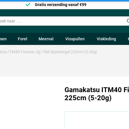
Gratis verzending vanaf €99
ssen
Forel
Meerval
Visspullen
Viskleding
tsu ITM40 Finesse Jig 75M Spinhengel 225cm (5-20g)
Gamakatsu ITM40 Fi
225cm (5-20g)