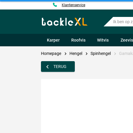
Klantenservice
Ik
ben
op
zoek
Karper
Roofvis
Witvis
Zeevi
naar
.....
Homepage
Hengel
Spinhengel
Gamaka
TERUG