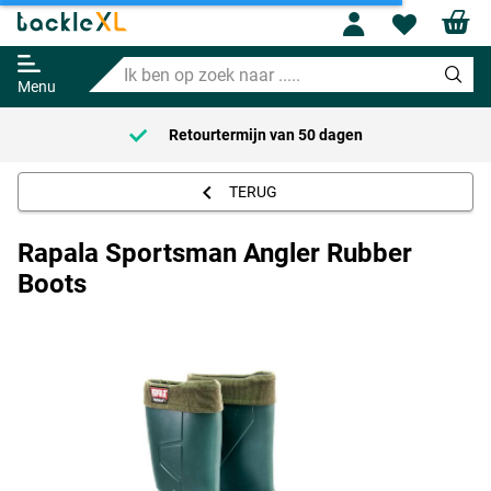
Profile
Wishl
Rapala Sportsman Angler Rubber
Boots
Ik
49.95
ben
Menu
op
zoek
Retourtermijn van
50 dagen
naar
.....
TERUG
Rapala Sportsman Angler Rubber
Boots