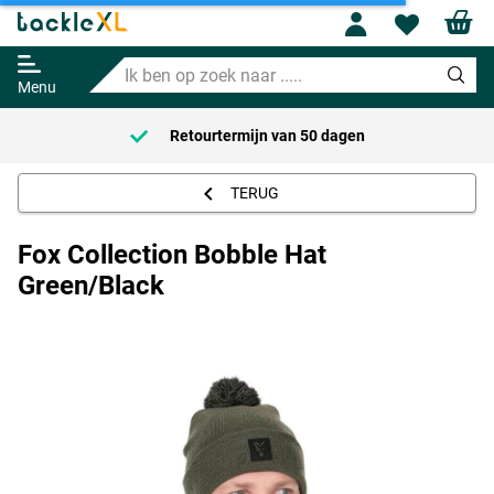
Fox Collection Bobble Hat
Profile
Wishl
Green/Black
Ik
Adviesprijs
13.95
ben
14.95
Menu
op
zoek
Retourtermijn van
50 dagen
naar
.....
TERUG
Fox Collection Bobble Hat
Green/Black