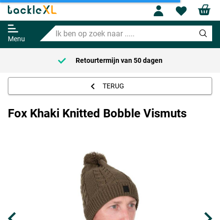
Profile
Wishl
Fox Khaki Knitted Bobble Vismuts
Ik
Adviesprijs
20.95
ben
21.95
Menu
op
zoek
Retourtermijn van
50 dagen
naar
.....
TERUG
Fox Khaki Knitted Bobble Vismuts