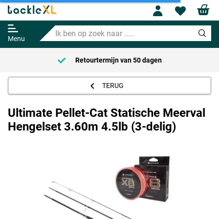
Ultimate Pellet-Cat Statische
Meerval Hengelset 3.60m 4.5lb
Profile
Wishl
(3-delig)
Ik
Adviesprijs
127.95
ben
159.85
Menu
op
zoek
Retourtermijn van
50 dagen
naar
.....
TERUG
Ultimate Pellet-Cat Statische Meerval
Hengelset 3.60m 4.5lb (3-delig)