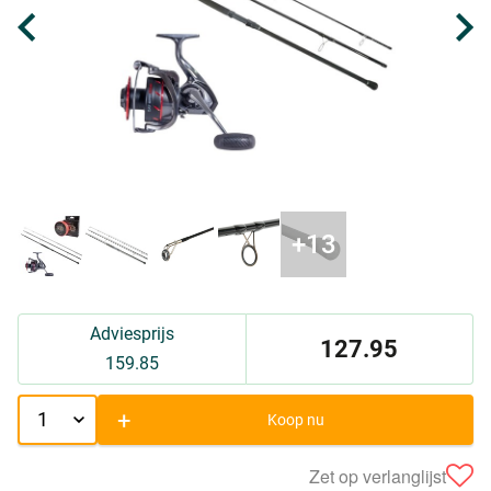
Adviesprijs
127.95
159.85
+
Koop nu
Zet op verlanglijst