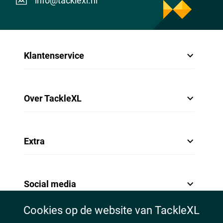
info@tacklexl.nl
- Instant anti-reverse systeem
- Krachtige multi-disc slipinrichting
- Afgedicht tegen vuil en vocht
Ultimate Catstrike X8 Braid Meerval Lijn
Klantenservice
- Lengte: 300m
- Kleur: pink mist
- PE 8X gevlochten lijn
- Geen rek
Over TackleXL
- Supersterk
- Perfecte beetdetectie
- Hoge knoopsterkte en slijtvastheid
- Uitermate geschikt voor meervallen
Extra
Social media
Cookies op de website van TackleXL