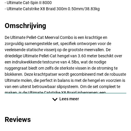
- Ultimate Cat-Spin II 8000
- Ultimate Catstrike X8 Braid 300m 0.50mm/38.83kg
Omschrijving
De Ultimate Pellet-Cat Meerval Combo is een krachtige en
zorgvuldig samengestelde set, specifiek ontworpen voor de
veeleisende statische visserij op de grootste meervallen. De
driedelige Ultimate Pellet-Cat hengel van 3.60 meter beschikt over
een indrukwekkende testcurve van 4.5lbs, wat de nodige
ruggengraat biedt om zelfs de sterkste vissen in de stroming te
blokkeren. Deze krachtpatser wordt gecombineerd met de robuuste
Ultimate molen, die perfect in balans is met de hengel en voorzien is
van een uiterst betrouwbaar slipsysteem. Om de set compleet te
maken, is de Ultimate Catstrike X8 Braid inbegrepen; een
achtvoudig gevlochten lijn, zodat je met het volste vertrouwen de
Lees meer
strijd kunt aangaan met de reuzen van de rivier.
Specificaties:
Reviews
Ultimate Pellet-Cat Meervalhengel