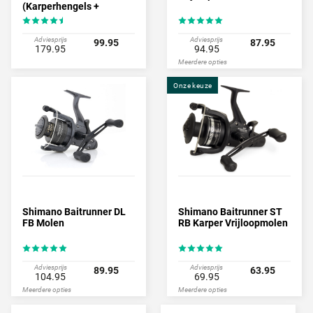
(Karperhengels +
Vrijloopmolens)
Adviesprijs
Adviesprijs
99.95
87.95
179.95
94.95
Meerdere opties
Onze keuze
Shimano Baitrunner DL
Shimano Baitrunner ST
FB Molen
RB Karper Vrijloopmolen
Adviesprijs
Adviesprijs
89.95
63.95
104.95
69.95
Meerdere opties
Meerdere opties