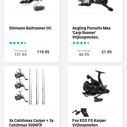
Shimano Baitrunner OC
Angling Pursuits Max
'Carp Runner'
Vrijloopmolen,
volgespoeld met 8lb lijn
Adviesprijs
Adviesprijs
119.95
21.95
121.95
44.95
3x Catchmax Carper + 3x
Fox EOS FS Karper
Catchmax 5000FR
Vrijloopmolen