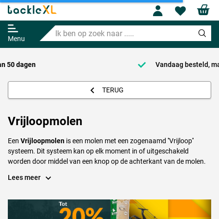
Profile
Wishl
Ik
ben
Menu
op
zoek
naar
Vandaag besteld, maandag in huis!*
.....
TERUG
Vrijloopmolen
Een
Vrijloopmolen
is een molen met een zogenaamd ''Vrijloop''
systeem. Dit systeem kan op elk moment in of uitgeschakeld
worden door middel van een knop op de achterkant van de molen.
Zodra deze knop is ingeschakeld kan de lijn vrij aflopen , wordt deze
Lees meer
weer uitgeschakeld zal de slip weer in werking treden. Vrijloop
molens worden veelal gebruikt bij karpervisserij maar ook bij het
vissen met dood aas op snoek en meerval.