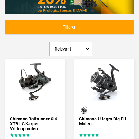
Vrijloopmolen kopen?
Een vrijloopmolen ookwel ''
baitrunner
'' genaamd koop je bij
TackleXL.nl TackleXL.nl beschikt over een breed assortiment aan
vrijloop molens in alle soorten, maten en prijsklasse's.
Filteren
Shimano Baitrunner Ci4
Shimano Ultegra Big Pit
XTB LC Karper
Molen
Vrijloopmolen