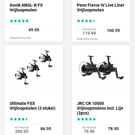
Sonik ANGL-R FS
Penn Fierce IV Live Liner
Vrijloopmolen
Vrijloopmolen
49.95
Adviesprijs
100.95
119.99
Meerdere opties
Meerdere opties
Ultimate FSX
JRC CR 10000
Vrijloopmolen (3 stuks!)
Vrijloopmolens Incl. Lijn
(2pcs)
Adviesprijs
Adviesprijs
86.95
78.95
209.95
79.90