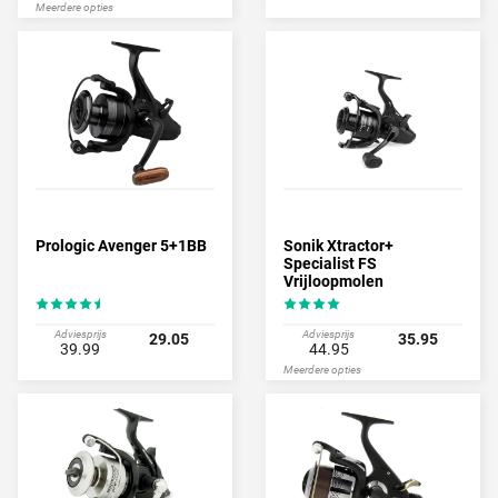
Meerdere opties
Prologic Avenger 5+1BB
Sonik Xtractor+
Specialist FS
Vrijloopmolen
Adviesprijs
Adviesprijs
29.05
35.95
39.99
44.95
Meerdere opties