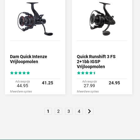
Dam Quick Intenze
Quick Runshift 3 FS
Vrijloopmolen
2+1bb IGSP
Vrijloopmolen
Adviesprijs
Adviesprijs
41.25
24.95
44.95
27.99
Meerdere opties
Meerdere opties
1
2
3
4