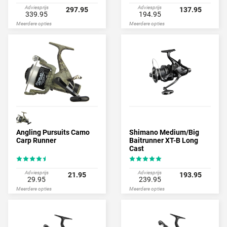
Adviesprijs
Adviesprijs
297.95
137.95
339.95
194.95
Meerdere opties
Meerdere opties
Angling Pursuits Camo
Shimano Medium/Big
Carp Runner
Baitrunner XT-B Long
Cast
Adviesprijs
Adviesprijs
21.95
193.95
29.95
239.95
Meerdere opties
Meerdere opties