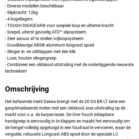
- Diverse modellen beschikbaar
- Slipkracht: 12kg
- 4 kogellagers
-
TOUGH
DIGIGEAR® voor soepele loop en ultieme kracht
- Soepel, uiterst gevoelig ATD™ slipsysteem
- Zeer secuur af te stellen vrijloopsysteem
- Goudkleurige ABS® aluminum longcast spoel
- Slinger in- en uitklappen met één klik
- Luxe, houten slingergreep
- Combineer een oldskool uitstraling met de onderliggende nieuwste
technieken!
Omschrijving
Het befaamde merk Daiwa brengt met de 20 GS BR LT serie een
geoptimaliseerde molen met een oldskool, luxe uitstraling op de
markt voor o.a. de karpervisser. De One-Touch inklapbare
handgreep is eenvoudig in te klappen en maakt het eenvoudig om
de hengel volledig opgetuigd in een foudraal te vervoeren, waar de
vergulde, robuuste Longcast
ABS
spoel door de speciale LC