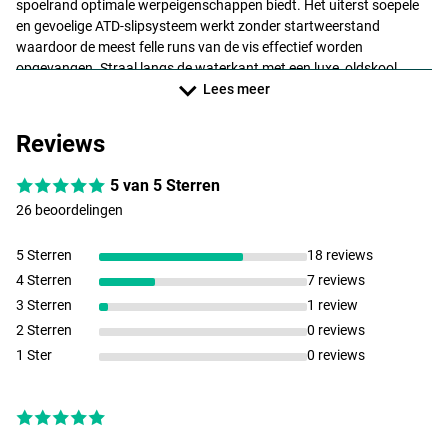
spoelrand optimale werpeigenschappen biedt. Het uiterst soepele
en gevoelige
ATD
-slipsysteem werkt zonder startweerstand
waardoor de meest felle runs van de vis effectief worden
opgevangen. Straal langs de waterkant met een luxe, oldskool
uitstraling, maar vis zeer secuur met de onderliggende nieuwste
Lees meer
technieken!
Reviews
Specificaties per model:
Daiwa 20 GS BR LT 3000
5 van 5 Sterren
- Lijncapaciteit: 150m/0.23mm
26 beoordelingen
- Gewicht: 310gr
- Inhaalsnelheid: 77cm per slag
5 Sterren
18 reviews
- Overbrenging: 5,2:1
4 Sterren
7 reviews
Daiwa 20 GS BR LT 4000-C (compacte body, grote spoel)
3 Sterren
1 review
- Lijncapaciteit: 150m/0.28mm
2 Sterren
0 reviews
- Gewicht: 320gr
1 Ster
0 reviews
- Inhaalsnelheid: 82cm per slag
- Overbrenging: 5,2:1
Daiwa 20 GS BR LT 5000-C (compacte body, grote spoel)
- Lijncapaciteit: 150m/0.37mm