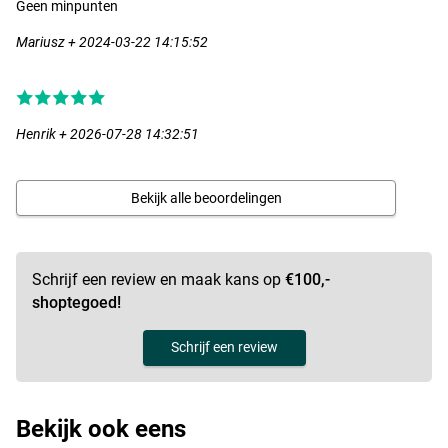
Geen minpunten
- Gewicht: 330gr
- Inhaalsnelheid: 87cm per slag
Mariusz + 2024-03-22 14:15:52
- Overbrenging: 5,2:1
Henrik + 2026-07-28 14:32:51
Bekijk alle beoordelingen
Schrijf een review en maak kans op
€100,-
shoptegoed!
Schrijf een review
Bekijk ook eens