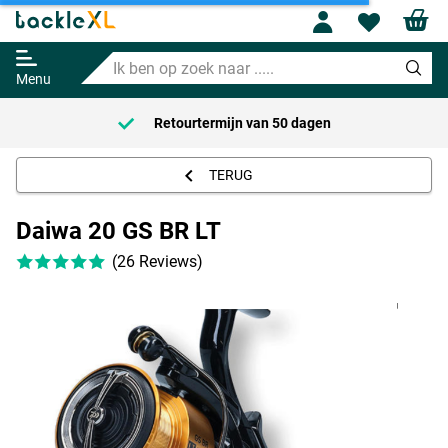
Profile
Wishl
Daiwa 20 GS BR LT
Ik
Adviesprijs
94.95
ben
126.95
Menu
op
zoek
Retourtermijn van
50 dagen
naar
.....
TERUG
Daiwa 20 GS BR LT
(26 Reviews)