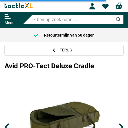
Profile
Wishl
Avid PRO-Tect Deluxe Cradle
Ik
Adviesprijs
119.95
ben
154.99
Menu
op
zoek
Retourtermijn van
50 dagen
naar
.....
TERUG
Avid PRO-Tect Deluxe Cradle