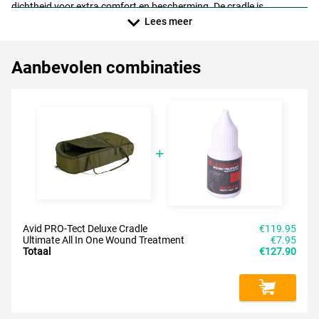
dichtheid voor extra comfort en bescherming. De cradle is
opvouwbaar en gemakkelijk op te bergen in een zak met trekkoord,
Lees meer
en de visvriendelijke materialen zijn sneldrogend, wat het
onderhoud eenvoudig maakt.
Aanbevolen combinaties
Avid PRO-Tect Deluxe Cradle
€119.95
Ultimate All In One Wound Treatment
€7.95
Totaal
€127.90