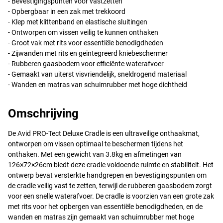
- Bevestigingspunten voor vastzetten
- Opbergbaar in een zak met trekkoord
- Klep met klittenband en elastische sluitingen
- Ontworpen om vissen veilig te kunnen onthaken
- Groot vak met rits voor essentiële benodigdheden
- Zijwanden met rits en geïntegreerd kniebeschermer
- Rubberen gaasbodem voor efficiënte waterafvoer
- Gemaakt van uiterst visvriendelijk, sneldrogend materiaal
- Wanden en matras van schuimrubber met hoge dichtheid
Omschrijving
De Avid
PRO
-Tect Deluxe Cradle is een ultraveilige onthaakmat,
ontworpen om vissen optimaal te beschermen tijdens het
onthaken. Met een gewicht van 3.8kg en afmetingen van
126×72×26cm biedt deze cradle voldoende ruimte en stabiliteit. Het
ontwerp bevat versterkte handgrepen en bevestigingspunten om
de cradle veilig vast te zetten, terwijl de rubberen gaasbodem zorgt
voor een snelle waterafvoer. De cradle is voorzien van een grote zak
met rits voor het opbergen van essentiële benodigdheden, en de
wanden en matras zijn gemaakt van schuimrubber met hoge