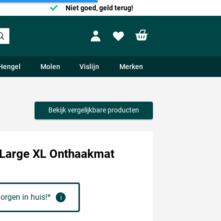
Niet goed, geld terug!
Shopping cart
Profile
Wishlist
Hengel
Molen
Vislijn
Merken
Bekijk vergelijkbare producten
 Large XL Onthaakmat
orgen in huis!*
i