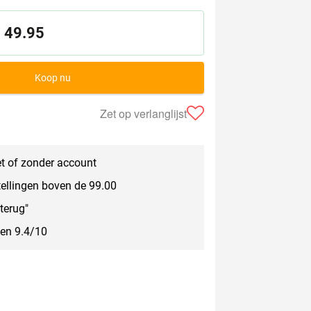
49.95
Koop nu
Zet op verlanglijst
t of zonder account
tellingen boven de 99.00
terug"
een 9.4/10