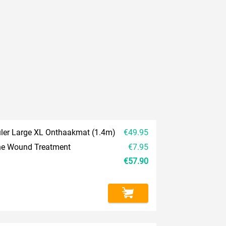
uler Large XL Onthaakmat (1.4m)
€49.95
One Wound Treatment
€7.95
€57.90