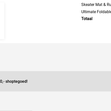
Skeater Mat & R
Ultimate Foldabl
Totaal
0,- shoptegoed!