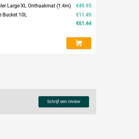
uler Large XL Onthaakmat (1.4m)
€49.95
e Bucket 10L
€11.49
€61.44
Schrijf een review