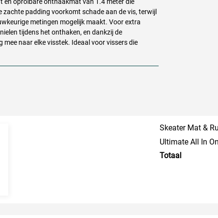
ht en oprolbare onthaakmat van 1.4 meter die
e zachte padding voorkomt schade aan de vis, terwijl
uwkeurige metingen mogelijk maakt. Voor extra
ielen tijdens het onthaken, en dankzij de
ee naar elke visstek. Ideaal voor vissers die
Skeater Mat & R
Ultimate All In 
Totaal