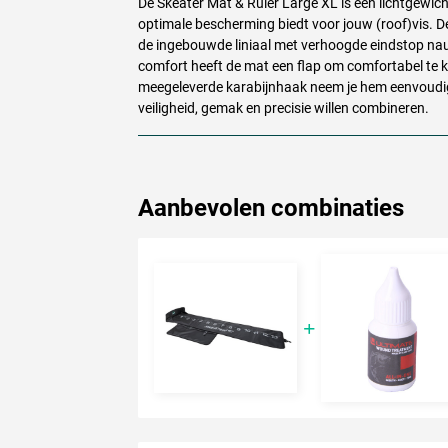
De Skeater Mat & Ruler Large XL is een lichtgewic
optimale bescherming biedt voor jouw (roof)vis. D
de ingebouwde liniaal met verhoogde eindstop na
comfort heeft de mat een flap om comfortabel te kn
meegeleverde karabijnhaak neem je hem eenvoudig m
veiligheid, gemak en precisie willen combineren.
Aanbevolen combinaties