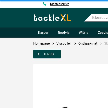
Klantenservice
Ik
ben
op
zoek
Karper
Roofvis
Witvis
Zeevi
naar
.....
Homepage
Visspullen
Onthaakmat
Sk
TERUG