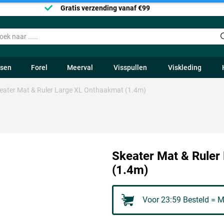
Gratis verzending vanaf €99
ssen
Forel
Meerval
Visspullen
Viskleding
eater Mat & Ruler Large XL Onthaakmat (1.4m)
Skeater Mat & Ruler
(1.4m)
Voor 23:59 Besteld = M