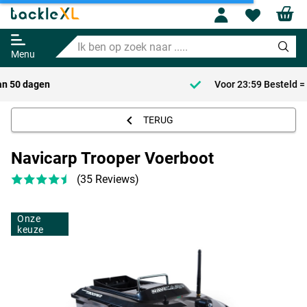
Profile
Wishl
Navicarp Trooper Voerboot
Ik
Adviesprijs
169.95
ben
199.95
Menu
op
zoek
Voor 23:59 Besteld = Morgen in huis!*
naar
.....
TERUG
Navicarp Trooper Voerboot
(35 Reviews)
Onze
keuze